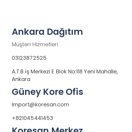
Ankara Dağıtım
Müşteri Hizmetleri
03123872525
A.T.B iş Merkezi E Blok No:118 Yeni Mahalle,
Ankara
Güney Kore Ofis
import@koresan.com
+821045441453
Koresan Merkez