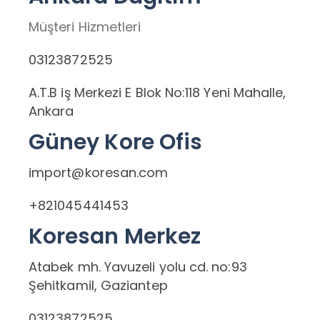
Müşteri Hizmetleri
03123872525
A.T.B iş Merkezi E Blok No:118 Yeni Mahalle,
Ankara
Güney Kore Ofis
import@koresan.com
+821045441453
Koresan Merkez
Atabek mh. Yavuzeli yolu cd. no:93
Şehitkamil, Gaziantep
03123872525