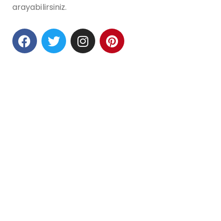
arayabilirsiniz.
Community
Koresan Makine
Koresan Sağlık
Koresan Smart
Hakkında
Sürdürürebilirlik
Sertifikalar
Galleries